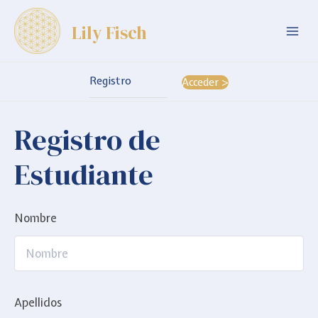
Ir
Lily Fisch
al
Mai
contenido
Men
Registro
Acceder >
Registro de
Estudiante
Nombre
Apellidos