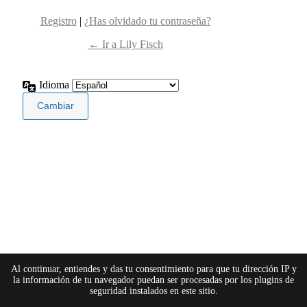
Registro
|
¿Has olvidado tu contraseña?
← Ir a Lily Fisch
Idioma
Al continuar, entiendes y das tu consentimiento para que tu dirección IP y
la información de tu navegador puedan ser procesadas por los plugins de
seguridad instalados en este sitio.