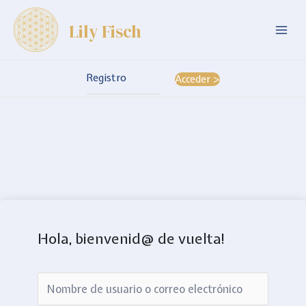
Ir
Lily Fisch
al
Mai
contenido
Men
Registro
Acceder >
Hola, bienvenid@ de vuelta!